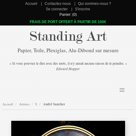
Accueil
Contactez-nous
Qui sommes-nous ?
Se connecter
S'inscrire
Panier: (0)
FRAIS DE PORT OFFERT À PARTIR DE 100€
Standing Art
Papier, Toile, Plexiglas, Alu-Dibond sur mesure
« Si vous pouviez le dire avec des mots, il n'y aurait aucune raison de le peindre. »
Edward Hopper
Accueil
Artistes
S
André Sanchez