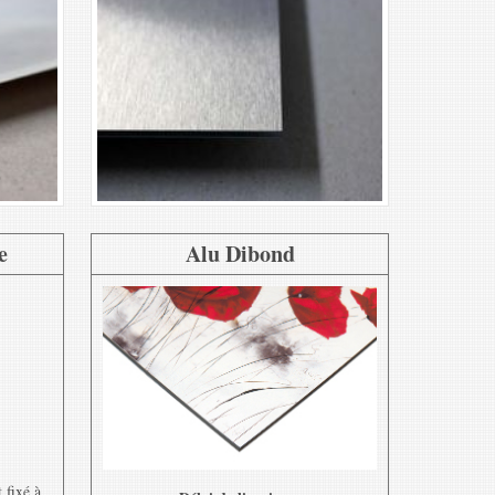
e
Alu Dibond
 fixé à