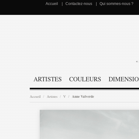
Accueil
Contactez-nous
Qui sommes-nous ?
« 
ARTISTES
COULEURS
DIMENSIO
Accueil
Artistes
V
Anne Valverde