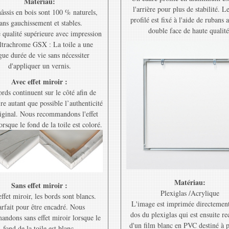
Matériau:
l'arrière pour plus de stabilité. L
âssis en bois sont 100 % naturels,
profilé est fixé à l'aide de rubans 
ans gauchissement et stables.
double face de haute qualité
e qualité supérieure avec impression
ltrachrome GSX : La toile a une
gue durée de vie sans nécessiter
d'appliquer un vernis.
Avec effet miroir :
rds continuent sur le côté afin de
re autant que possible l’authenticité
riginal. Nous recommandons l'effet
orsque le fond de la toile est coloré.
Matériau:
Sans effet miroir :
Plexiglas /Acrylique
ffet miroir, les bords sont blancs.
L'image est imprimée directement
rfait pour être encadré. Nous
dos du plexiglas qui est ensuite r
ndons sans effet miroir lorsque le
d'un film blanc en PVC destiné à 
fond de la toile est blanc.