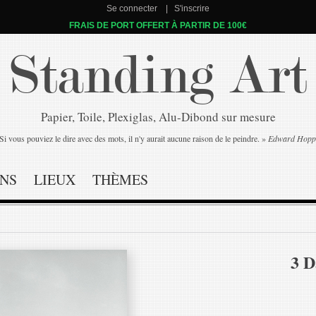
Se connecter
S'inscrire
FRAIS DE PORT OFFERT À PARTIR DE 100€
Standing Art
Papier, Toile, Plexiglas, Alu-Dibond sur mesure
Si vous pouviez le dire avec des mots, il n'y aurait aucune raison de le peindre. »
Edward Hopp
NS
LIEUX
THÈMES
3 D