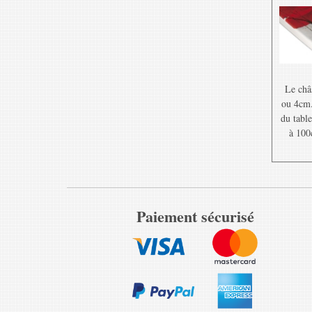
Le châ
ou 4cm. 
du table
à 100
Paiement sécurisé