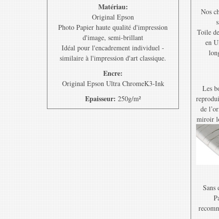
Matériau:
Nos ch
Original Epson
s
Photo Papier haute qualité d'impression
Toile d
d'image, semi-brillant
en U
Idéal pour l'encadrement individuel -
lon
similaire à l'impression d'art classique.
Encre:
Original Epson Ultra ChromeK3-Ink
Les bo
Epaisseur:
250g/m²
reprodui
de l’o
miroir l
Sans e
Pa
recomma