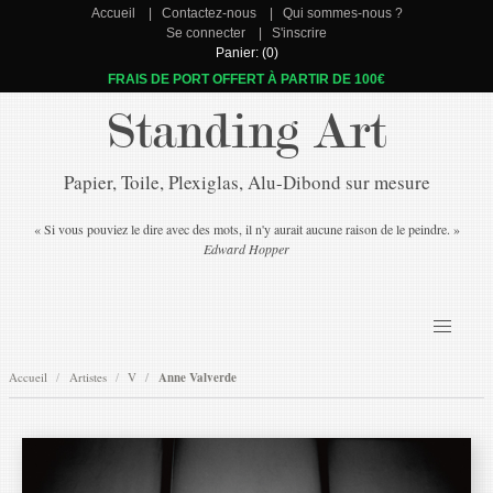
Accueil
Contactez-nous
Qui sommes-nous ?
Se connecter
S'inscrire
Panier: (0)
FRAIS DE PORT OFFERT À PARTIR DE 100€
Standing Art
Papier, Toile, Plexiglas, Alu-Dibond sur mesure
« Si vous pouviez le dire avec des mots, il n'y aurait aucune raison de le peindre. »
Edward Hopper
Accueil
Artistes
V
Anne Valverde