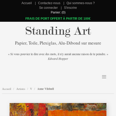
Accueil
Contactez-nous
Qui sommes-nous ?
Se connecter
S'inscrire
Panier: (0)
FRAIS DE PORT OFFERT À PARTIR DE 100€
Standing Art
Papier, Toile, Plexiglas, Alu-Dibond sur mesure
« Si vous pouviez le dire avec des mots, il n'y aurait aucune raison de le peindre. »
Edward Hopper
Accueil
Artistes
V
Anne Vilsbøll