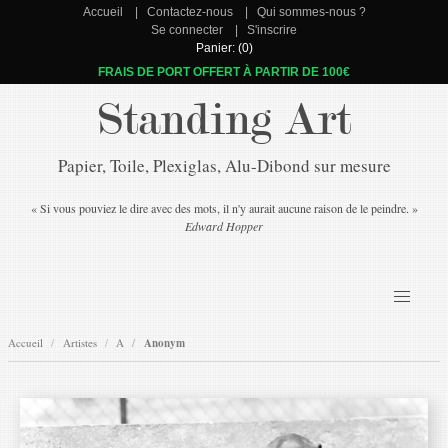
Accueil
Contactez-nous
Qui sommes-nous ?
Se connecter
S'inscrire
Panier: (0)
FRAIS DE PORT OFFERT À PARTIR DE 100€
Standing Art
Papier, Toile, Plexiglas, Alu-Dibond sur mesure
« Si vous pouviez le dire avec des mots, il n'y aurait aucune raison de le peindre. »
Edward Hopper
Accueil
Artistes
A
Anonym