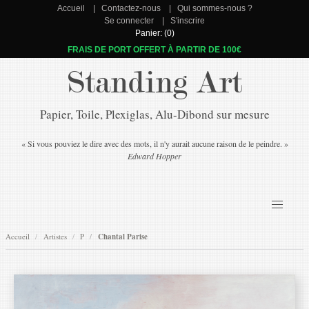
Accueil
Contactez-nous
Qui sommes-nous ?
Se connecter
S'inscrire
Panier: (0)
FRAIS DE PORT OFFERT À PARTIR DE 100€
Standing Art
Papier, Toile, Plexiglas, Alu-Dibond sur mesure
« Si vous pouviez le dire avec des mots, il n'y aurait aucune raison de le peindre. »
Edward Hopper
Accueil
Artistes
P
Chantal Parise