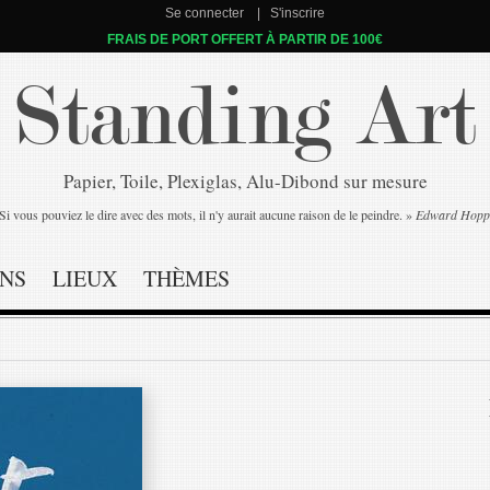
Se connecter
S'inscrire
FRAIS DE PORT OFFERT À PARTIR DE 100€
Standing Art
Papier, Toile, Plexiglas, Alu-Dibond sur mesure
Si vous pouviez le dire avec des mots, il n'y aurait aucune raison de le peindre. »
Edward Hopp
NS
LIEUX
THÈMES