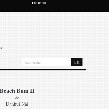
Panier: (0)
er
Beach Bum II
de
Danhui Nai