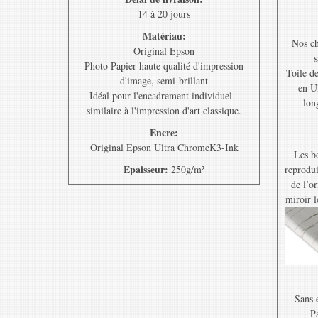
14 à 20 jours
Matériau:
Nos ch
Original Epson
s
Photo Papier haute qualité d'impression
Toile d
d'image, semi-brillant
en U
Idéal pour l'encadrement individuel -
lon
similaire à l'impression d'art classique.
Encre:
Original Epson Ultra ChromeK3-Ink
Les bo
Epaisseur:
250g/m²
reprodui
de l’o
miroir l
Sans e
Pa