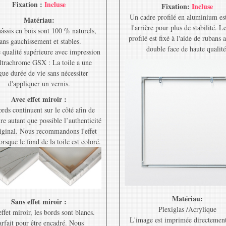
Fixation :
Incluse
Fixation:
Incluse
Un cadre profilé en aluminium est
Matériau:
l'arrière pour plus de stabilité. L
âssis en bois sont 100 % naturels,
profilé est fixé à l'aide de rubans 
ans gauchissement et stables.
double face de haute qualité
e qualité supérieure avec impression
ltrachrome GSX : La toile a une
gue durée de vie sans nécessiter
d'appliquer un vernis.
Avec effet miroir :
rds continuent sur le côté afin de
re autant que possible l’authenticité
riginal. Nous recommandons l'effet
orsque le fond de la toile est coloré.
Matériau:
Sans effet miroir :
Plexiglas /Acrylique
ffet miroir, les bords sont blancs.
L'image est imprimée directement
rfait pour être encadré. Nous