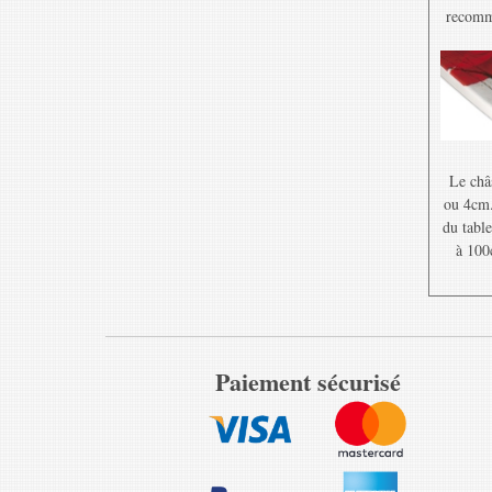
recomma
Le châ
ou 4cm. 
du table
à 100
Paiement sécurisé