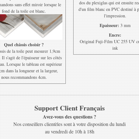
dos du plexiglas qui est ensuite r
ndons sans effet miroir lorsque le
d'un film blanc en PVC destiné à 
fond de la toile est blanc.
l'impression.
Epaisseur:
3 mm
Encre:
Original Fuji-Film UC 255 UV c
Quel châssis choisir ?
ink
ssis de la toile peut mesurer 1,9cm
Il s'agit de l'épaisseur sur les côtés
au. Lorsque le tableau est supérieur
cm dans la longueur et la largeur,
nous recommandons 4cm.
Support Client Français
Avez-vous des questions ?
Nos conseillers clientèles sont à votre disposition du lundi
au vendredi de 10h à 18h