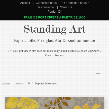
Accueil
Contactez-nous
Qui sommes-nous ?
Se connecter
S'inscrire
Panier: (0)
FRAIS DE PORT OFFERT À PARTIR DE 100€
Standing Art
Papier, Toile, Plexiglas, Alu-Dibond sur mesure
« Si vous pouviez le dire avec des mots, il n'y aurait aucune raison de le peindre. »
Edward Hopper
Accueil
Artistes
B
Daphne Brissonnet