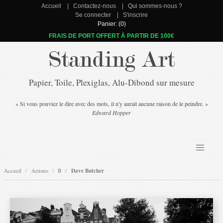
Accueil
Contactez-nous
Qui sommes-nous ?
Se connecter
S'inscrire
Panier: (0)
FRAIS DE PORT OFFERT À PARTIR DE 100€
Standing Art
Papier, Toile, Plexiglas, Alu-Dibond sur mesure
« Si vous pouviez le dire avec des mots, il n'y aurait aucune raison de le peindre. »
Edward Hopper
Accueil
Artistes
B
Dave Butcher