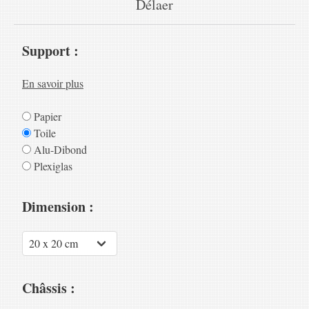
Délaer
Support :
En savoir plus
Papier
Toile
Alu-Dibond
Plexiglas
Dimension :
Châssis :