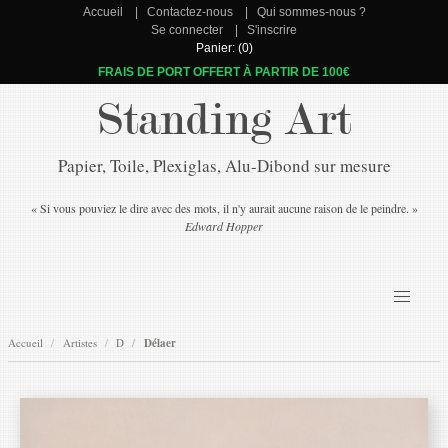
Accueil
Contactez-nous
Qui sommes-nous ?
Se connecter
S'inscrire
Panier: (0)
FRAIS DE PORT OFFERT À PARTIR DE 100€
Standing Art
Papier, Toile, Plexiglas, Alu-Dibond sur mesure
« Si vous pouviez le dire avec des mots, il n'y aurait aucune raison de le peindre. »
Edward Hopper
Accueil
Artistes
D
Délaer