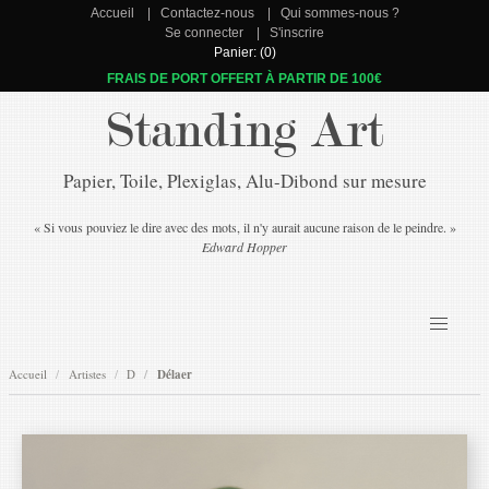
Accueil
Contactez-nous
Qui sommes-nous ?
Se connecter
S'inscrire
Panier: (0)
FRAIS DE PORT OFFERT À PARTIR DE 100€
Standing Art
Papier, Toile, Plexiglas, Alu-Dibond sur mesure
« Si vous pouviez le dire avec des mots, il n'y aurait aucune raison de le peindre. »
Edward Hopper
Accueil
Artistes
D
Délaer