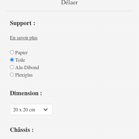
Délaer
Support :
En savoir plus
Papier
Toile
Alu-Dibond
Plexiglas
Dimension :
Châssis :