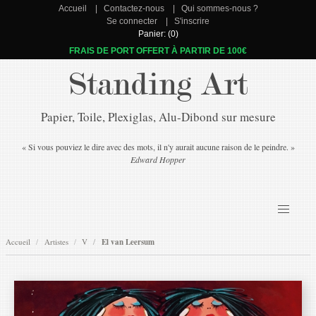
Accueil
Contactez-nous
Qui sommes-nous ?
Se connecter
S'inscrire
Panier: (0)
FRAIS DE PORT OFFERT À PARTIR DE 100€
Standing Art
Papier, Toile, Plexiglas, Alu-Dibond sur mesure
« Si vous pouviez le dire avec des mots, il n'y aurait aucune raison de le peindre. »
Edward Hopper
Accueil
Artistes
V
El van Leersum