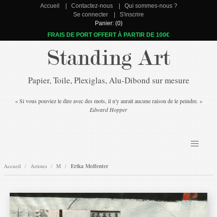
Accueil
Contactez-nous
Qui sommes-nous ?
Se connecter
S'inscrire
Panier: (0)
FRAIS DE PORT OFFERT À PARTIR DE 100€
Standing Art
Papier, Toile, Plexiglas, Alu-Dibond sur mesure
« Si vous pouviez le dire avec des mots, il n'y aurait aucune raison de le peindre. »
Edward Hopper
Accueil
Artistes
M
Erika Molfenter