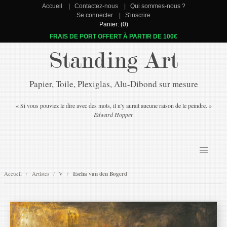
Accueil
Contactez-nous
Qui sommes-nous ?
Se connecter
S'inscrire
Panier: (0)
FRAIS DE PORT OFFERT À PARTIR DE 100€
Standing Art
Papier, Toile, Plexiglas, Alu-Dibond sur mesure
« Si vous pouviez le dire avec des mots, il n'y aurait aucune raison de le peindre. »
Edward Hopper
Accueil
Artistes
V
Escha van den Bogerd