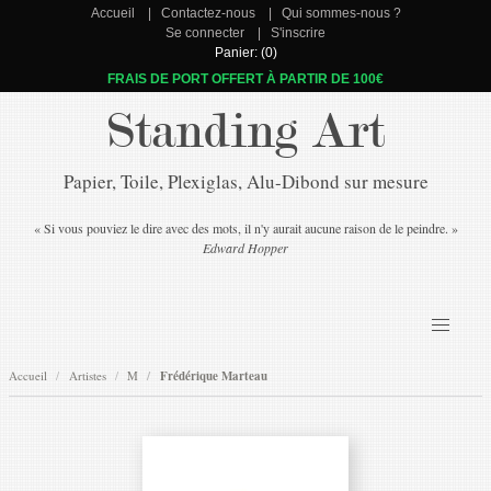
Accueil
Contactez-nous
Qui sommes-nous ?
Se connecter
S'inscrire
Panier: (0)
FRAIS DE PORT OFFERT À PARTIR DE 100€
Standing Art
Papier, Toile, Plexiglas, Alu-Dibond sur mesure
« Si vous pouviez le dire avec des mots, il n'y aurait aucune raison de le peindre. »
Edward Hopper
Accueil
Artistes
M
Frédérique Marteau