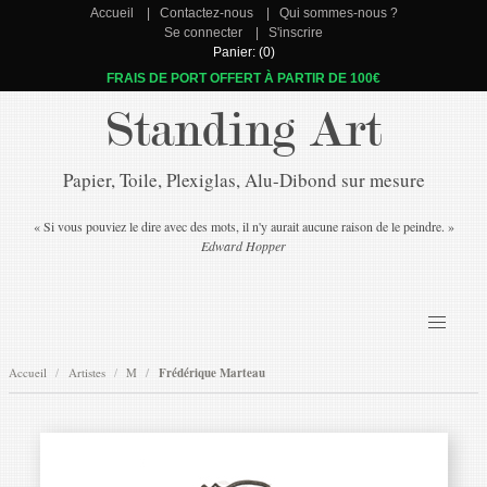
Accueil
Contactez-nous
Qui sommes-nous ?
Se connecter
S'inscrire
Panier: (0)
FRAIS DE PORT OFFERT À PARTIR DE 100€
Standing Art
Papier, Toile, Plexiglas, Alu-Dibond sur mesure
« Si vous pouviez le dire avec des mots, il n'y aurait aucune raison de le peindre. »
Edward Hopper
Accueil
Artistes
M
Frédérique Marteau