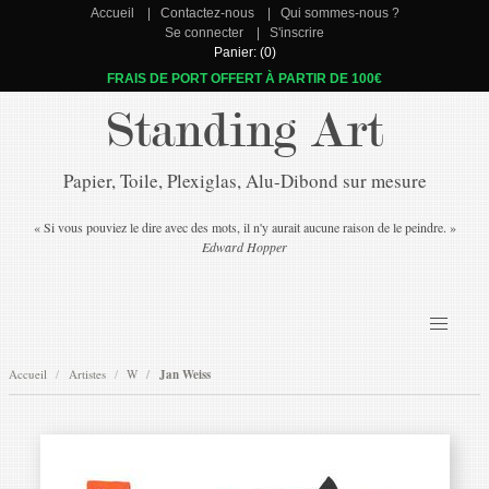
Accueil
Contactez-nous
Qui sommes-nous ?
Se connecter
S'inscrire
Panier: (0)
FRAIS DE PORT OFFERT À PARTIR DE 100€
Standing Art
Papier, Toile, Plexiglas, Alu-Dibond sur mesure
« Si vous pouviez le dire avec des mots, il n'y aurait aucune raison de le peindre. »
Edward Hopper
Accueil
Artistes
W
Jan Weiss