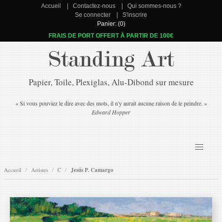
Accueil
Contactez-nous
Qui sommes-nous ?
Se connecter
S'inscrire
Panier: (0)
FRAIS DE PORT OFFERT À PARTIR DE 100€
Standing Art
Papier, Toile, Plexiglas, Alu-Dibond sur mesure
« Si vous pouviez le dire avec des mots, il n'y aurait aucune raison de le peindre. »
Edward Hopper
Accueil
Artistes
C
Jesús P. Camargo