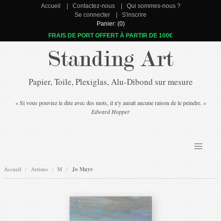
Accueil
Contactez-nous
Qui sommes-nous ?
Se connecter
S'inscrire
Panier: (0)
FRAIS DE PORT OFFERT À PARTIR DE 100€
Standing Art
Papier, Toile, Plexiglas, Alu-Dibond sur mesure
« Si vous pouviez le dire avec des mots, il n'y aurait aucune raison de le peindre. »
Edward Hopper
Accueil
Artistes
M
Jo Maye