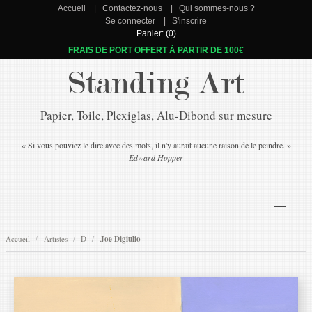
Accueil
Contactez-nous
Qui sommes-nous ?
Se connecter
S'inscrire
Panier: (0)
FRAIS DE PORT OFFERT À PARTIR DE 100€
Standing Art
Papier, Toile, Plexiglas, Alu-Dibond sur mesure
« Si vous pouviez le dire avec des mots, il n'y aurait aucune raison de le peindre. »
Edward Hopper
Accueil
Artistes
D
Joe Digiulio