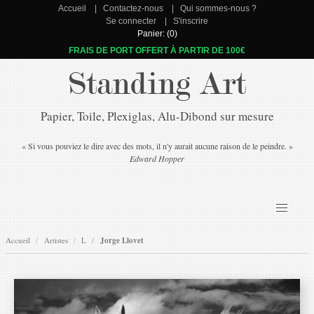
Accueil
Contactez-nous
Qui sommes-nous ?
Se connecter
S'inscrire
Panier: (0)
FRAIS DE PORT OFFERT À PARTIR DE 100€
Standing Art
Papier, Toile, Plexiglas, Alu-Dibond sur mesure
« Si vous pouviez le dire avec des mots, il n'y aurait aucune raison de le peindre. »
Edward Hopper
Accueil
Artistes
L
Jorge Llovet