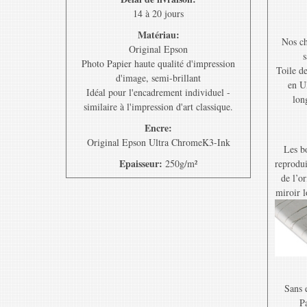
14 à 20 jours
Matériau:
Nos ch
Original Epson
s
Photo Papier haute qualité d'impression
Toile d
d'image, semi-brillant
en U
Idéal pour l'encadrement individuel -
lon
similaire à l'impression d'art classique.
Encre:
Original Epson Ultra ChromeK3-Ink
Les bo
Epaisseur:
250g/m²
reprodui
de l’o
miroir l
Sans e
Pa