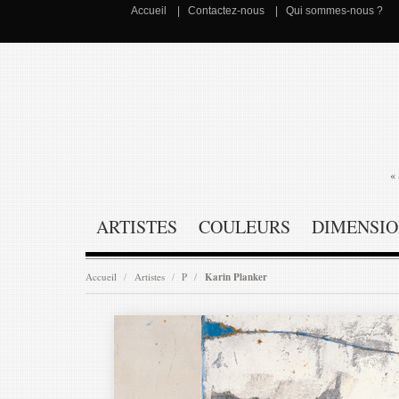
Accueil
Contactez-nous
Qui sommes-nous ?
« 
ARTISTES
COULEURS
DIMENSIO
Accueil
Artistes
P
Karin Planker