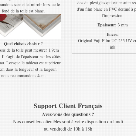
dos du plexiglas qui est ensuite r
ndons sans effet miroir lorsque le
d'un film blanc en PVC destiné à 
fond de la toile est blanc.
l'impression.
Epaisseur:
3 mm
Encre:
Original Fuji-Film UC 255 UV c
Quel châssis choisir ?
ink
ssis de la toile peut mesurer 1,9cm
Il s'agit de l'épaisseur sur les côtés
au. Lorsque le tableau est supérieur
cm dans la longueur et la largeur,
nous recommandons 4cm.
Support Client Français
Avez-vous des questions ?
Nos conseillers clientèles sont à votre disposition du lundi
au vendredi de 10h à 18h