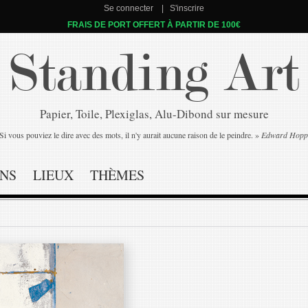
Se connecter
S'inscrire
FRAIS DE PORT OFFERT À PARTIR DE 100€
Standing Art
Papier, Toile, Plexiglas, Alu-Dibond sur mesure
Si vous pouviez le dire avec des mots, il n'y aurait aucune raison de le peindre. »
Edward Hopp
NS
LIEUX
THÈMES