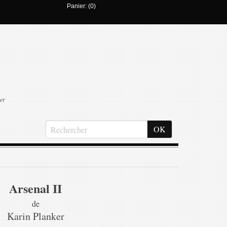
Panier: (0)
er
Arsenal II
de
Karin Planker