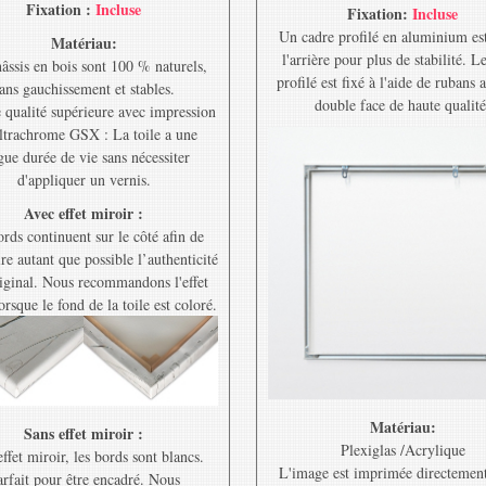
Fixation :
Incluse
Fixation:
Incluse
Un cadre profilé en aluminium est
Matériau:
l'arrière pour plus de stabilité. L
âssis en bois sont 100 % naturels,
profilé est fixé à l'aide de rubans 
ans gauchissement et stables.
double face de haute qualité
e qualité supérieure avec impression
ltrachrome GSX : La toile a une
gue durée de vie sans nécessiter
d'appliquer un vernis.
Avec effet miroir :
rds continuent sur le côté afin de
re autant que possible l’authenticité
riginal. Nous recommandons l'effet
orsque le fond de la toile est coloré.
Matériau:
Sans effet miroir :
Plexiglas /Acrylique
ffet miroir, les bords sont blancs.
L'image est imprimée directement
rfait pour être encadré. Nous