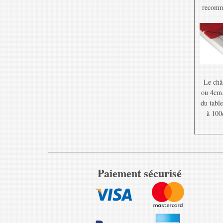
recomma
Le châ
ou 4cm. 
du table
à 100
Paiement sécurisé