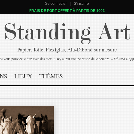
Se connecter
S'inscrire
FRAIS DE PORT OFFERT À PARTIR DE 100€
Standing Art
Papier, Toile, Plexiglas, Alu-Dibond sur mesure
Si vous pouviez le dire avec des mots, il n'y aurait aucune raison de le peindre. »
Edward Hopp
NS
LIEUX
THÈMES