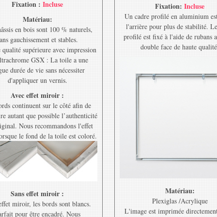
Fixation :
Incluse
Fixation:
Incluse
Un cadre profilé en aluminium est
Matériau:
l'arrière pour plus de stabilité. L
âssis en bois sont 100 % naturels,
profilé est fixé à l'aide de rubans 
ans gauchissement et stables.
double face de haute qualité
e qualité supérieure avec impression
ltrachrome GSX : La toile a une
gue durée de vie sans nécessiter
d'appliquer un vernis.
Avec effet miroir :
rds continuent sur le côté afin de
re autant que possible l’authenticité
riginal. Nous recommandons l'effet
orsque le fond de la toile est coloré.
Matériau:
Sans effet miroir :
Plexiglas /Acrylique
ffet miroir, les bords sont blancs.
L'image est imprimée directement
rfait pour être encadré. Nous