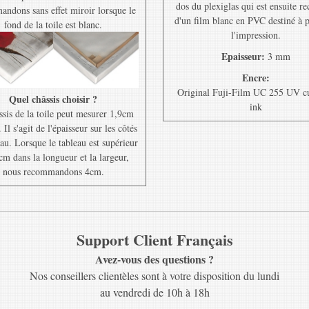
dos du plexiglas qui est ensuite r
ndons sans effet miroir lorsque le
d'un film blanc en PVC destiné à 
fond de la toile est blanc.
l'impression.
Epaisseur:
3 mm
Encre:
Original Fuji-Film UC 255 UV c
Quel châssis choisir ?
ink
ssis de la toile peut mesurer 1,9cm
Il s'agit de l'épaisseur sur les côtés
au. Lorsque le tableau est supérieur
cm dans la longueur et la largeur,
nous recommandons 4cm.
Support Client Français
Avez-vous des questions ?
Nos conseillers clientèles sont à votre disposition du lundi
au vendredi de 10h à 18h