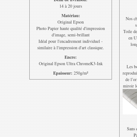
14 à 20 jours
Matériau:
Nos ch
Original Epson
s
Photo Papier haute qualité d'impression
Toile d
d'image, semi-brillant
en U
Idéal pour l'encadrement individuel -
lon
similaire à l'impression d'art classique.
Encre:
Original Epson Ultra ChromeK3-Ink
Les bo
Epaisseur:
250g/m²
reprodui
de l’o
miroir l
Sans e
Pa