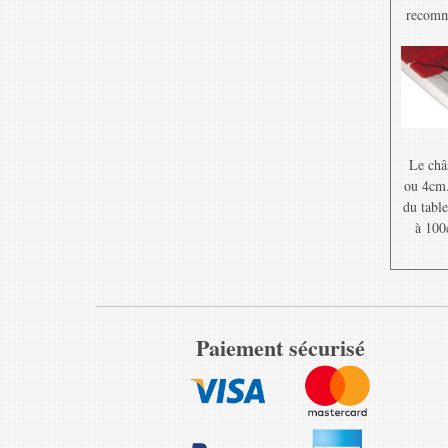
recomma
Le châ
ou 4cm. 
du table
à 100
Paiement sécurisé