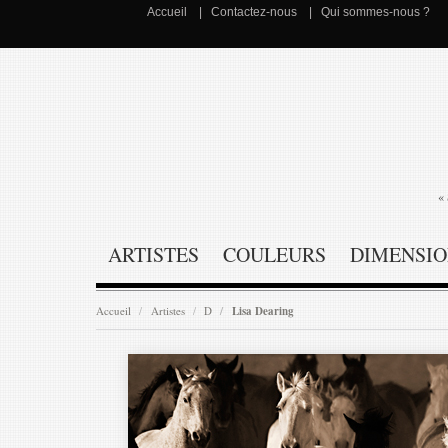
Accueil
Contactez-nous
Qui sommes-nous ?
« 
ARTISTES
COULEURS
DIMENSIO
Accueil
Artistes
D
Lisa Dearing