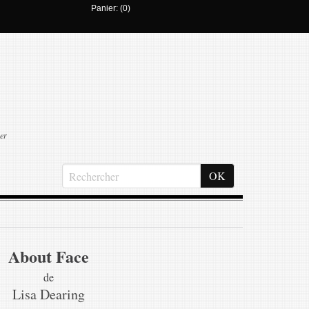
Panier: (0)
er
About Face
de
Lisa Dearing