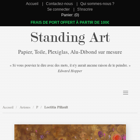
Accueil
Contactez-nous
Qui sommes-nous ?
Se connecter
S'inscrire
Panier: (0)
FRAIS DE PORT OFFERT À PARTIR DE 100€
Standing Art
Papier, Toile, Plexiglas, Alu-Dibond sur mesure
« Si vous pouviez le dire avec des mots, il n'y aurait aucune raison de le peindre. »
Edward Hopper
Accueil
Artistes
P
Loetitia Pillault