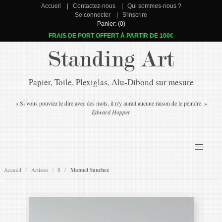
Accueil
Contactez-nous
Qui sommes-nous ?
Se connecter
S'inscrire
Panier: (0)
FRAIS DE PORT OFFERT À PARTIR DE 100€
Standing Art
Papier, Toile, Plexiglas, Alu-Dibond sur mesure
« Si vous pouviez le dire avec des mots, il n'y aurait aucune raison de le peindre. »
Edward Hopper
Accueil
Artistes
S
Manuel Sanchez