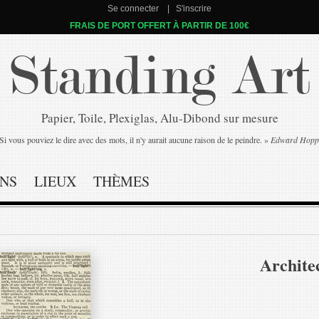
Se connecter
S'inscrire
FRAIS DE PORT OFFERT À PARTIR DE 100€
Standing Art
Papier, Toile, Plexiglas, Alu-Dibond sur mesure
Si vous pouviez le dire avec des mots, il n'y aurait aucune raison de le peindre. »
Edward Hopp
NS
LIEUX
THÈMES
Architec