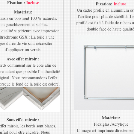
Fixation :
Incluse
Fixation:
Incluse
Un cadre profilé en aluminium est
Matériau:
l'arrière pour plus de stabilité. L
âssis en bois sont 100 % naturels,
profilé est fixé à l'aide de rubans 
ans gauchissement et stables.
double face de haute qualité
e qualité supérieure avec impression
ltrachrome GSX : La toile a une
gue durée de vie sans nécessiter
d'appliquer un vernis.
Avec effet miroir :
rds continuent sur le côté afin de
re autant que possible l’authenticité
riginal. Nous recommandons l'effet
orsque le fond de la toile est coloré.
Matériau:
Sans effet miroir :
Plexiglas /Acrylique
ffet miroir, les bords sont blancs.
L'image est imprimée directement
rfait pour être encadré. Nous