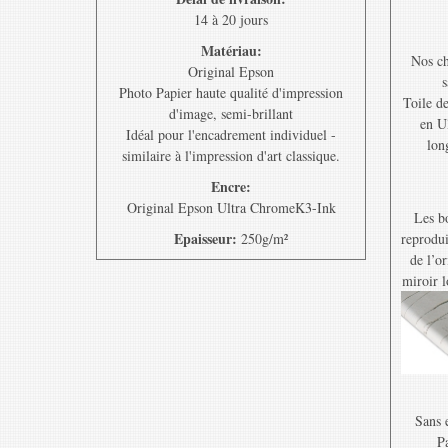
14 à 20 jours
Matériau:
Nos ch
Original Epson
s
Photo Papier haute qualité d'impression
Toile d
d'image, semi-brillant
en U
Idéal pour l'encadrement individuel -
lon
similaire à l'impression d'art classique.
Encre:
Original Epson Ultra ChromeK3-Ink
Les bo
Epaisseur:
250g/m²
reprodui
de l’o
miroir l
Sans e
Pa