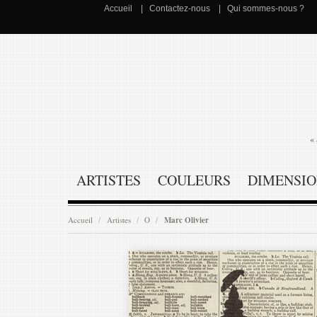
Accueil
Contactez-nous
Qui sommes-nous ?
« 
ARTISTES
COULEURS
DIMENSIO
Accueil
Artistes
O
Marc Olivier