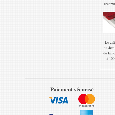
recomma
Le châ
ou 4cm. 
du table
à 100
Paiement sécurisé