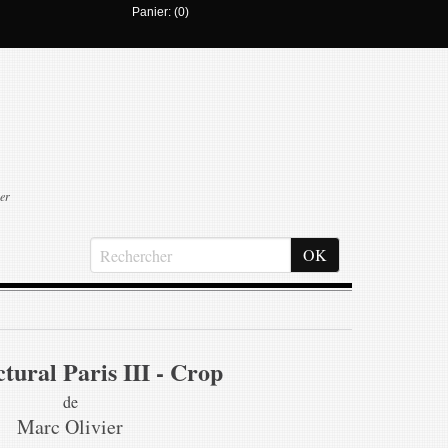
Panier: (0)
er
tural Paris III - Crop
de
Marc Olivier