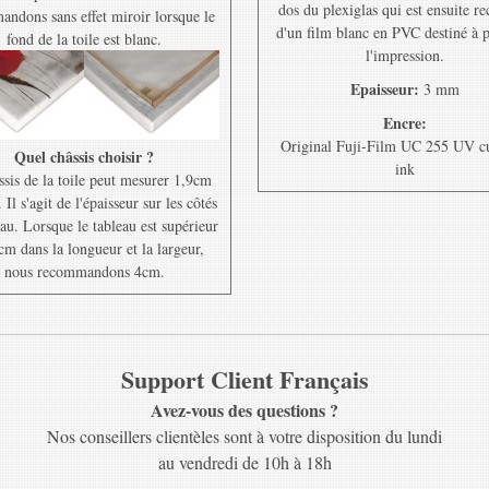
dos du plexiglas qui est ensuite r
ndons sans effet miroir lorsque le
d'un film blanc en PVC destiné à 
fond de la toile est blanc.
l'impression.
Epaisseur:
3 mm
Encre:
Original Fuji-Film UC 255 UV c
Quel châssis choisir ?
ink
ssis de la toile peut mesurer 1,9cm
Il s'agit de l'épaisseur sur les côtés
au. Lorsque le tableau est supérieur
cm dans la longueur et la largeur,
nous recommandons 4cm.
Support Client Français
Avez-vous des questions ?
Nos conseillers clientèles sont à votre disposition du lundi
au vendredi de 10h à 18h