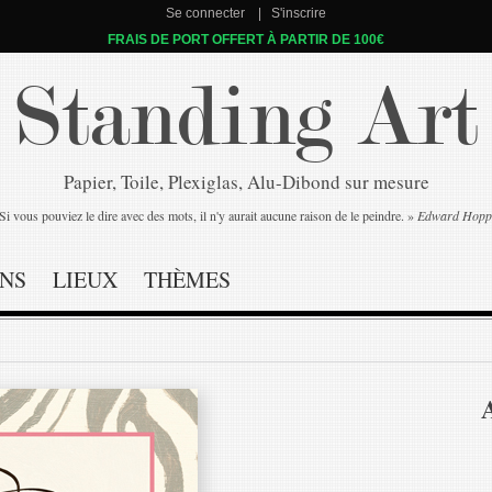
Se connecter
S'inscrire
FRAIS DE PORT OFFERT À PARTIR DE 100€
Standing Art
Papier, Toile, Plexiglas, Alu-Dibond sur mesure
Si vous pouviez le dire avec des mots, il n'y aurait aucune raison de le peindre. »
Edward Hopp
NS
LIEUX
THÈMES