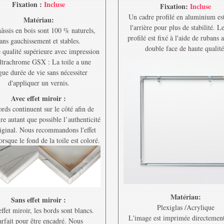
Fixation :
Incluse
Fixation:
Incluse
Un cadre profilé en aluminium est
Matériau:
l'arrière pour plus de stabilité. L
âssis en bois sont 100 % naturels,
profilé est fixé à l'aide de rubans 
ans gauchissement et stables.
double face de haute qualité
e qualité supérieure avec impression
ltrachrome GSX : La toile a une
gue durée de vie sans nécessiter
d'appliquer un vernis.
Avec effet miroir :
rds continuent sur le côté afin de
re autant que possible l’authenticité
riginal. Nous recommandons l'effet
orsque le fond de la toile est coloré.
Matériau:
Sans effet miroir :
Plexiglas /Acrylique
ffet miroir, les bords sont blancs.
L'image est imprimée directement
rfait pour être encadré. Nous