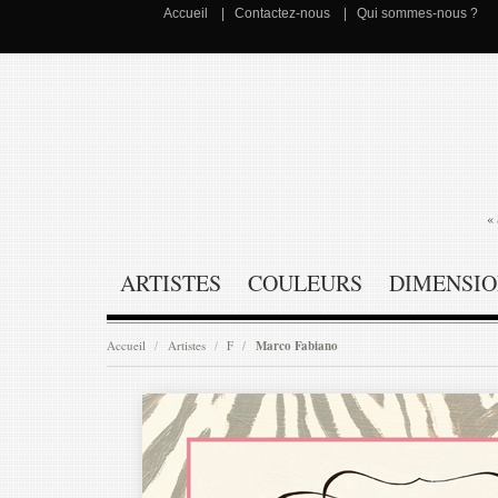
Accueil
Contactez-nous
Qui sommes-nous ?
« 
ARTISTES
COULEURS
DIMENSIO
Accueil
Artistes
F
Marco Fabiano