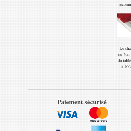
recomma
Le châ
ou 4cm. 
du table
à 100
Paiement sécurisé