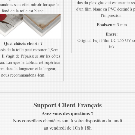
dos du plexiglas qui est ensuite r
ndons sans effet miroir lorsque le
d'un film blanc en PVC destiné à 
fond de la toile est blanc.
l'impression.
Epaisseur:
3 mm
Encre:
Original Fuji-Film UC 255 UV c
Quel châssis choisir ?
ink
ssis de la toile peut mesurer 1,9cm
Il s'agit de l'épaisseur sur les côtés
au. Lorsque le tableau est supérieur
cm dans la longueur et la largeur,
nous recommandons 4cm.
Support Client Français
Avez-vous des questions ?
Nos conseillers clientèles sont à votre disposition du lundi
au vendredi de 10h à 18h