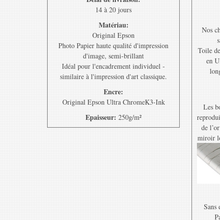
14 à 20 jours
Matériau:
Nos ch
Original Epson
s
Photo Papier haute qualité d'impression
Toile d
d'image, semi-brillant
en U
Idéal pour l'encadrement individuel -
lon
similaire à l'impression d'art classique.
Encre:
Original Epson Ultra ChromeK3-Ink
Les bo
Epaisseur:
250g/m²
reprodui
de l’o
miroir l
Sans e
Pa