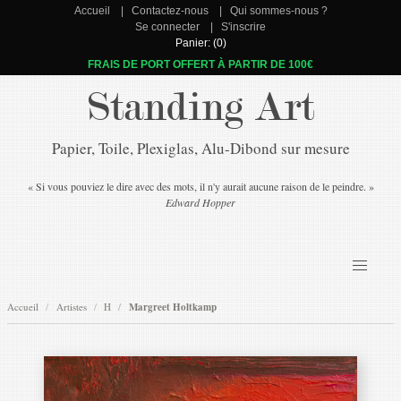
Accueil
Contactez-nous
Qui sommes-nous ?
Se connecter
S'inscrire
Panier: (0)
FRAIS DE PORT OFFERT À PARTIR DE 100€
Standing Art
Papier, Toile, Plexiglas, Alu-Dibond sur mesure
« Si vous pouviez le dire avec des mots, il n'y aurait aucune raison de le peindre. »
Edward Hopper
Accueil
Artistes
H
Margreet Holtkamp