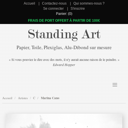
Accueil
Contactez-nous
Qui sommes-nous ?
Se connecter
S'inscrire
Panier: (0)
FRAIS DE PORT OFFERT À PARTIR DE 100€
Standing Art
Papier, Toile, Plexiglas, Alu-Dibond sur mesure
« Si vous pouviez le dire avec des mots, il n'y aurait aucune raison de le peindre. »
Edward Hopper
Accueil
Artistes
C
Marina Cano