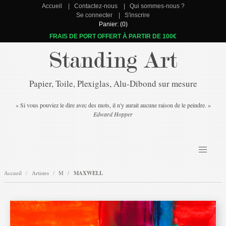
Accueil
Contactez-nous
Qui sommes-nous ?
Se connecter
S'inscrire
Panier: (0)
FRAIS DE PORT OFFERT À PARTIR DE 100€
Standing Art
Papier, Toile, Plexiglas, Alu-Dibond sur mesure
« Si vous pouviez le dire avec des mots, il n'y aurait aucune raison de le peindre. »
Edward Hopper
Accueil
Artistes
M
MAXWELL