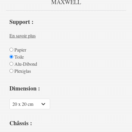
MAXWELL
Support :
En savoir plus
Papier
Toile
Alu-Dibond
Plexiglas
Dimension :
Châssis :