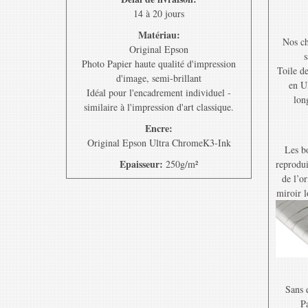
14 à 20 jours
Matériau:
Nos ch
Original Epson
s
Photo Papier haute qualité d'impression
Toile d
d'image, semi-brillant
en U
Idéal pour l'encadrement individuel -
lon
similaire à l'impression d'art classique.
Encre:
Original Epson Ultra ChromeK3-Ink
Les bo
Epaisseur:
250g/m²
reprodui
de l’o
miroir l
Sans e
Pa