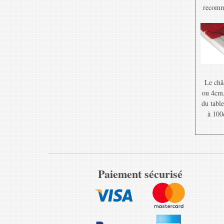
recomma
Le châ
ou 4cm. 
du table
à 100
Paiement sécurisé