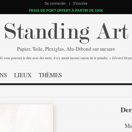
Se connecter
S'inscrire
FRAIS DE PORT OFFERT À PARTIR DE 100€
Standing Art
Papier, Toile, Plexiglas, Alu-Dibond sur mesure
Si vous pouviez le dire avec des mots, il n'y aurait aucune raison de le peindre. »
Edward Hopp
NS
LIEUX
THÈMES
Der
Me