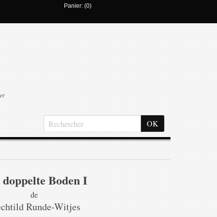
Panier: (0)
er
 doppelte Boden I
de
chtild Runde-Witjes