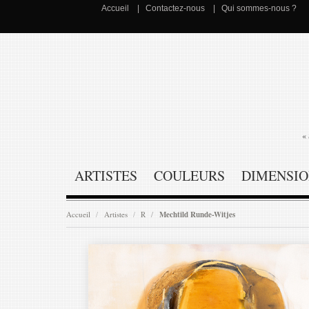
Accueil
Contactez-nous
Qui sommes-nous ?
« 
ARTISTES
COULEURS
DIMENSIO
Accueil
Artistes
R
Mechtild Runde-Witjes