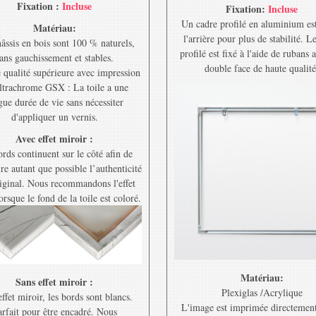
Fixation :
Incluse
Fixation:
Incluse
Un cadre profilé en aluminium est
Matériau:
l'arrière pour plus de stabilité. L
âssis en bois sont 100 % naturels,
profilé est fixé à l'aide de rubans 
ans gauchissement et stables.
double face de haute qualité
e qualité supérieure avec impression
ltrachrome GSX : La toile a une
gue durée de vie sans nécessiter
d'appliquer un vernis.
Avec effet miroir :
rds continuent sur le côté afin de
re autant que possible l’authenticité
riginal. Nous recommandons l'effet
orsque le fond de la toile est coloré.
Matériau:
Sans effet miroir :
Plexiglas /Acrylique
ffet miroir, les bords sont blancs.
L'image est imprimée directement
rfait pour être encadré. Nous