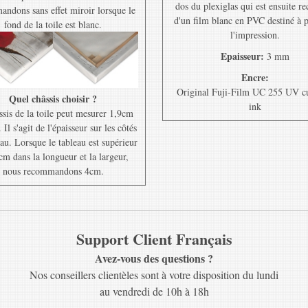
dos du plexiglas qui est ensuite r
ndons sans effet miroir lorsque le
d'un film blanc en PVC destiné à 
fond de la toile est blanc.
l'impression.
Epaisseur:
3 mm
Encre:
Original Fuji-Film UC 255 UV c
Quel châssis choisir ?
ink
ssis de la toile peut mesurer 1,9cm
Il s'agit de l'épaisseur sur les côtés
au. Lorsque le tableau est supérieur
cm dans la longueur et la largeur,
nous recommandons 4cm.
Support Client Français
Avez-vous des questions ?
Nos conseillers clientèles sont à votre disposition du lundi
au vendredi de 10h à 18h