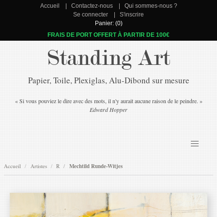
Accueil
Contactez-nous
Qui sommes-nous ?
Se connecter
S'inscrire
Panier: (0)
FRAIS DE PORT OFFERT À PARTIR DE 100€
Standing Art
Papier, Toile, Plexiglas, Alu-Dibond sur mesure
« Si vous pouviez le dire avec des mots, il n'y aurait aucune raison de le peindre. »
Edward Hopper
Accueil
Artistes
R
Mechtild Runde-Witjes