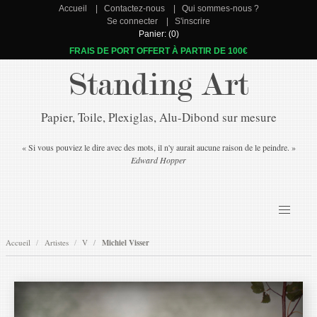
Accueil
Contactez-nous
Qui sommes-nous ?
Se connecter
S'inscrire
Panier: (0)
FRAIS DE PORT OFFERT À PARTIR DE 100€
Standing Art
Papier, Toile, Plexiglas, Alu-Dibond sur mesure
« Si vous pouviez le dire avec des mots, il n'y aurait aucune raison de le peindre. »
Edward Hopper
Accueil
Artistes
V
Michiel Visser