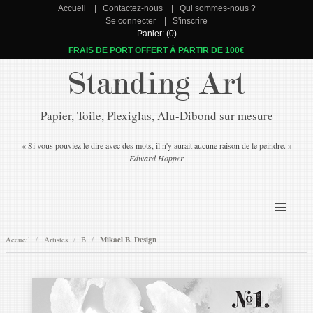
Accueil
Contactez-nous
Qui sommes-nous ?
Se connecter
S'inscrire
Panier: (0)
FRAIS DE PORT OFFERT À PARTIR DE 100€
Standing Art
Papier, Toile, Plexiglas, Alu-Dibond sur mesure
« Si vous pouviez le dire avec des mots, il n'y aurait aucune raison de le peindre. »
Edward Hopper
Accueil
Artistes
B
Mikael B. Design