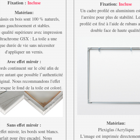
Fixation :
Incluse
Fixation:
Incluse
Un cadre profilé en aluminium est
Matériau:
l'arrière pour plus de stabilité. L
âssis en bois sont 100 % naturels,
profilé est fixé à l'aide de rubans 
ans gauchissement et stables.
double face de haute qualité
e qualité supérieure avec impression
ltrachrome GSX : La toile a une
gue durée de vie sans nécessiter
d'appliquer un vernis.
Avec effet miroir :
rds continuent sur le côté afin de
re autant que possible l’authenticité
riginal. Nous recommandons l'effet
orsque le fond de la toile est coloré.
Matériau:
Sans effet miroir :
Plexiglas /Acrylique
ffet miroir, les bords sont blancs.
L'image est imprimée directement
rfait pour être encadré. Nous