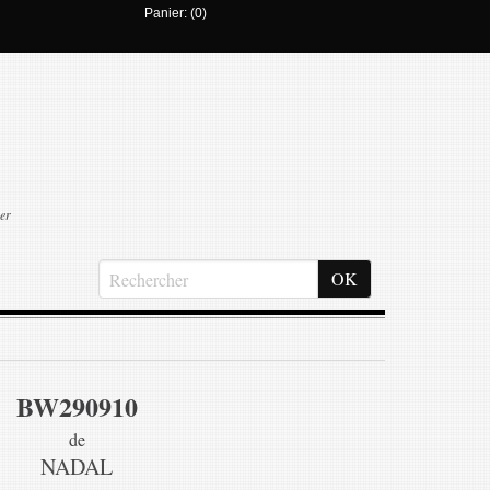
Panier: (0)
er
BW290910
de
NADAL