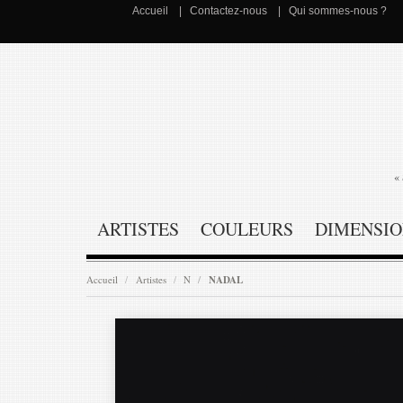
Accueil
Contactez-nous
Qui sommes-nous ?
« 
ARTISTES
COULEURS
DIMENSIO
Accueil
Artistes
N
NADAL