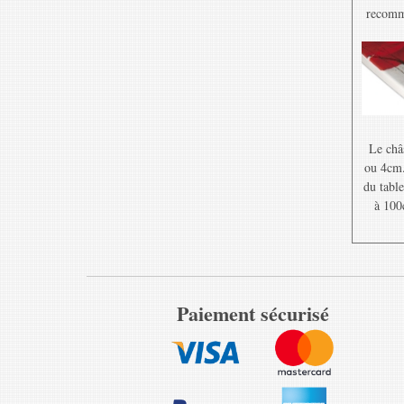
recomma
Le châ
ou 4cm. 
du table
à 100
Paiement sécurisé