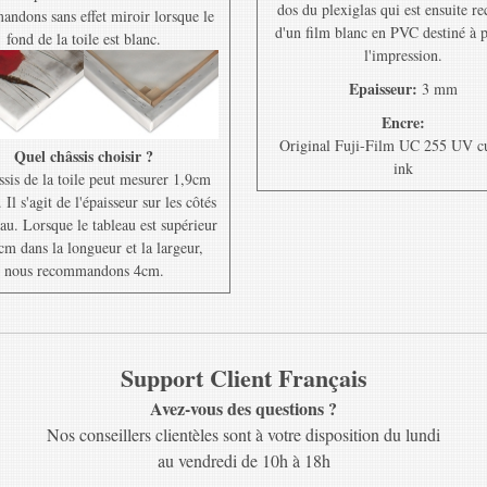
dos du plexiglas qui est ensuite r
ndons sans effet miroir lorsque le
d'un film blanc en PVC destiné à 
fond de la toile est blanc.
l'impression.
Epaisseur:
3 mm
Encre:
Original Fuji-Film UC 255 UV c
Quel châssis choisir ?
ink
ssis de la toile peut mesurer 1,9cm
Il s'agit de l'épaisseur sur les côtés
au. Lorsque le tableau est supérieur
cm dans la longueur et la largeur,
nous recommandons 4cm.
Support Client Français
Avez-vous des questions ?
Nos conseillers clientèles sont à votre disposition du lundi
au vendredi de 10h à 18h