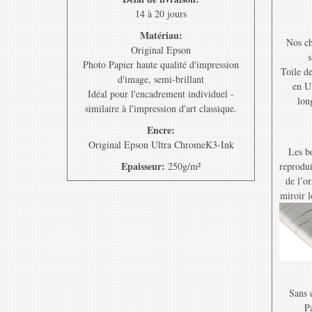
14 à 20 jours
Matériau:
Nos ch
Original Epson
s
Photo Papier haute qualité d'impression
Toile d
d'image, semi-brillant
en U
Idéal pour l'encadrement individuel -
lon
similaire à l'impression d'art classique.
Encre:
Original Epson Ultra ChromeK3-Ink
Les bo
Epaisseur:
250g/m²
reprodui
de l’o
miroir l
Sans e
Pa