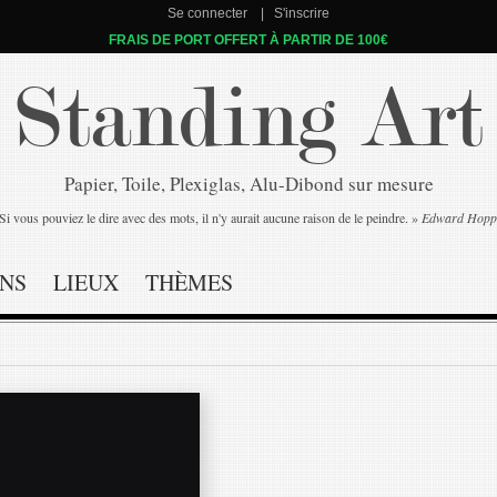
Se connecter
S'inscrire
FRAIS DE PORT OFFERT À PARTIR DE 100€
Standing Art
Papier, Toile, Plexiglas, Alu-Dibond sur mesure
Si vous pouviez le dire avec des mots, il n'y aurait aucune raison de le peindre. »
Edward Hopp
NS
LIEUX
THÈMES