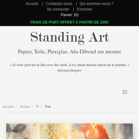
Accueil
Contactez-nous
Qui sommes-nous ?
Se connecter
S'inscrire
Panier: (0)
FRAIS DE PORT OFFERT À PARTIR DE 100€
Standing Art
Papier, Toile, Plexiglas, Alu-Dibond sur mesure
« Si vous pouviez le dire avec des mots, il n'y aurait aucune raison de le peindre. »
Edward Hopper
Accueil
Artistes
N
Nan