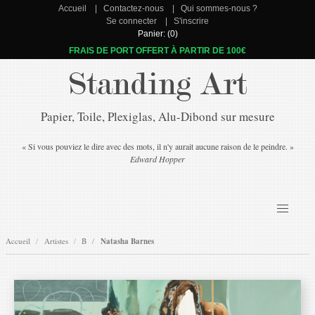
Accueil
Contactez-nous
Qui sommes-nous ?
Se connecter
S'inscrire
Panier: (0)
FRAIS DE PORT OFFERT À PARTIR DE 100€
Standing Art
Papier, Toile, Plexiglas, Alu-Dibond sur mesure
« Si vous pouviez le dire avec des mots, il n'y aurait aucune raison de le peindre. »
Edward Hopper
Accueil
Artistes
B
Natasha Barnes