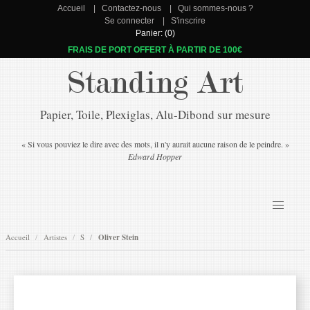
Accueil
Contactez-nous
Qui sommes-nous ?
Se connecter
S'inscrire
Panier: (0)
FRAIS DE PORT OFFERT À PARTIR DE 100€
Standing Art
Papier, Toile, Plexiglas, Alu-Dibond sur mesure
« Si vous pouviez le dire avec des mots, il n'y aurait aucune raison de le peindre. »
Edward Hopper
Accueil
Artistes
S
Oliver Stein