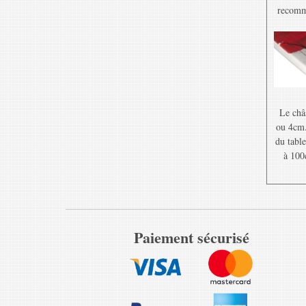
recomma
Le châ
ou 4cm. 
du table
à 100
Paiement sécurisé