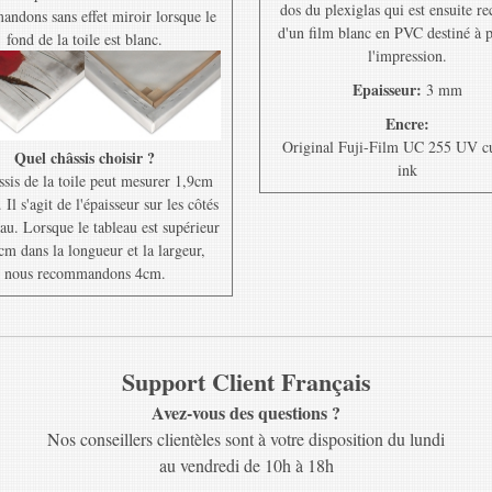
dos du plexiglas qui est ensuite r
ndons sans effet miroir lorsque le
d'un film blanc en PVC destiné à 
fond de la toile est blanc.
l'impression.
Epaisseur:
3 mm
Encre:
Original Fuji-Film UC 255 UV c
Quel châssis choisir ?
ink
ssis de la toile peut mesurer 1,9cm
Il s'agit de l'épaisseur sur les côtés
au. Lorsque le tableau est supérieur
cm dans la longueur et la largeur,
nous recommandons 4cm.
Support Client Français
Avez-vous des questions ?
Nos conseillers clientèles sont à votre disposition du lundi
au vendredi de 10h à 18h