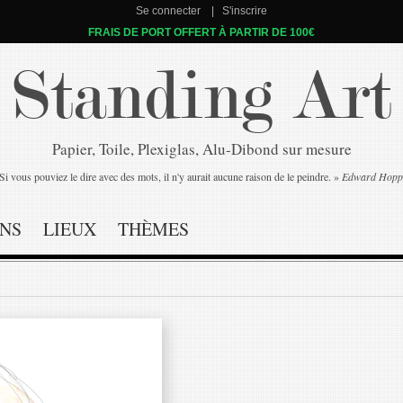
Se connecter
S'inscrire
FRAIS DE PORT OFFERT À PARTIR DE 100€
Standing Art
Papier, Toile, Plexiglas, Alu-Dibond sur mesure
Si vous pouviez le dire avec des mots, il n'y aurait aucune raison de le peindre. »
Edward Hopp
NS
LIEUX
THÈMES