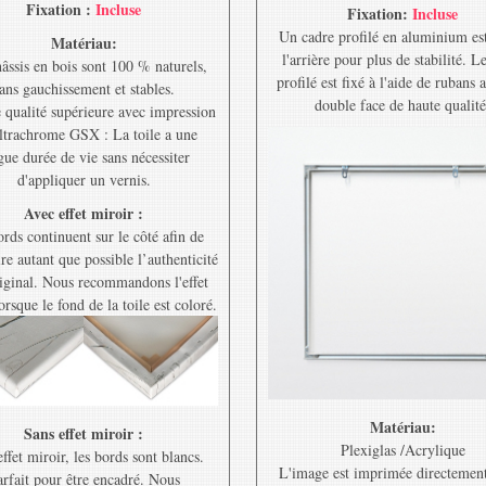
Fixation :
Incluse
Fixation:
Incluse
Un cadre profilé en aluminium est
Matériau:
l'arrière pour plus de stabilité. L
âssis en bois sont 100 % naturels,
profilé est fixé à l'aide de rubans 
ans gauchissement et stables.
double face de haute qualité
e qualité supérieure avec impression
ltrachrome GSX : La toile a une
gue durée de vie sans nécessiter
d'appliquer un vernis.
Avec effet miroir :
rds continuent sur le côté afin de
re autant que possible l’authenticité
riginal. Nous recommandons l'effet
orsque le fond de la toile est coloré.
Matériau:
Sans effet miroir :
Plexiglas /Acrylique
ffet miroir, les bords sont blancs.
L'image est imprimée directement
rfait pour être encadré. Nous