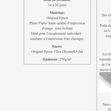
14 à 20 jours
Matériau:
Nos ch
Original Epson
s
Photo Papier haute qualité d'impression
Toile d
d'image, semi-brillant
en U
Idéal pour l'encadrement individuel -
lon
similaire à l'impression d'art classique.
Encre:
Original Epson Ultra ChromeK3-Ink
Les bo
Epaisseur:
250g/m²
reprodui
de l’o
miroir l
Sans e
Pa