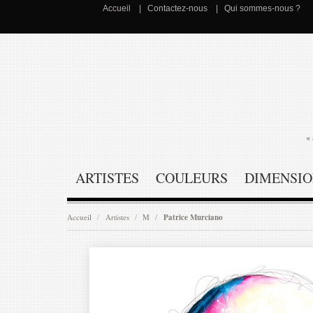
Accueil
Contactez-nous
Qui sommes-nous ?
« 
ARTISTES
COULEURS
DIMENSIO
Accueil
Artistes
M
Patrice Murciano