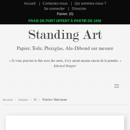
Accueil
Contactez-nous
Qui sommes-nous ?
Se connecter
S'inscrire
Panier: (0)
FRAIS DE PORT OFFERT À PARTIR DE 100€
Standing Art
Papier, Toile, Plexiglas, Alu-Dibond sur mesure
« Si vous pouviez le dire avec des mots, il n'y aurait aucune raison de le peindre. »
Edward Hopper
Accueil
Artistes
M
Patrice Murciano