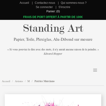
Accueil
Contactez-nous
Qui sommes-nous ?
Se connecter
S'inscrire
Panier: (0)
FRAIS DE PORT OFFERT À PARTIR DE 100€
Standing Art
Papier, Toile, Plexiglas, Alu-Dibond sur mesure
« Si vous pouviez le dire avec des mots, il n'y aurait aucune raison de le peindre. »
Edward Hopper
Accueil
Artistes
M
Patrice Murciano