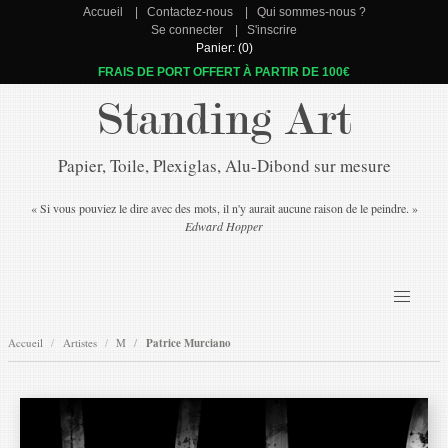
Accueil
Contactez-nous
Qui sommes-nous ?
Se connecter
S'inscrire
Panier: (0)
FRAIS DE PORT OFFERT À PARTIR DE 100€
Standing Art
Papier, Toile, Plexiglas, Alu-Dibond sur mesure
« Si vous pouviez le dire avec des mots, il n'y aurait aucune raison de le peindre. »
Edward Hopper
Accueil
Artistes
M
Patrice Murciano