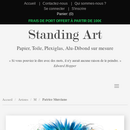
Accueil
Contactez-nous
Qui sommes-nous ?
Se connecter
S'inscrire
Panier: (0)
FRAIS DE PORT OFFERT À PARTIR DE 100€
Standing Art
Papier, Toile, Plexiglas, Alu-Dibond sur mesure
« Si vous pouviez le dire avec des mots, il n'y aurait aucune raison de le peindre. »
Edward Hopper
Accueil
Artistes
M
Patrice Murciano