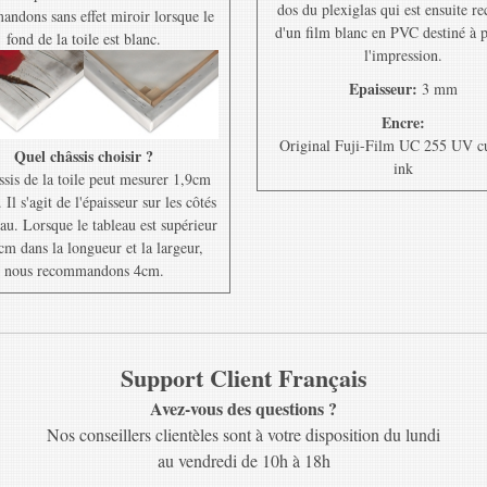
dos du plexiglas qui est ensuite r
ndons sans effet miroir lorsque le
d'un film blanc en PVC destiné à 
fond de la toile est blanc.
l'impression.
Epaisseur:
3 mm
Encre:
Original Fuji-Film UC 255 UV c
Quel châssis choisir ?
ink
ssis de la toile peut mesurer 1,9cm
Il s'agit de l'épaisseur sur les côtés
au. Lorsque le tableau est supérieur
cm dans la longueur et la largeur,
nous recommandons 4cm.
Support Client Français
Avez-vous des questions ?
Nos conseillers clientèles sont à votre disposition du lundi
au vendredi de 10h à 18h