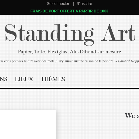
Se connecter
S'inscrire
FRAIS DE PORT OFFERT À PARTIR DE 100€
Standing Art
Papier, Toile, Plexiglas, Alu-Dibond sur mesure
Si vous pouviez le dire avec des mots, il n'y aurait aucune raison de le peindre. »
Edward Hopp
NS
LIEUX
THÈMES
We 