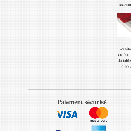
recomma
Le châ
ou 4cm. 
du table
à 100
Paiement sécurisé