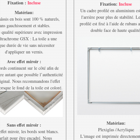
Fixation :
Incluse
Fixation:
Incluse
Un cadre profilé en aluminium est
Matériau:
l'arrière pour plus de stabilité. L
âssis en bois sont 100 % naturels,
profilé est fixé à l'aide de rubans 
ans gauchissement et stables.
double face de haute qualité
e qualité supérieure avec impression
ltrachrome GSX : La toile a une
gue durée de vie sans nécessiter
d'appliquer un vernis.
Avec effet miroir :
rds continuent sur le côté afin de
re autant que possible l’authenticité
riginal. Nous recommandons l'effet
orsque le fond de la toile est coloré.
Matériau:
Sans effet miroir :
Plexiglas /Acrylique
ffet miroir, les bords sont blancs.
L'image est imprimée directement
rfait pour être encadré. Nous