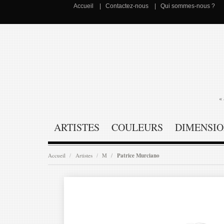
Accueil
Contactez-nous
Qui sommes-nous ?
« 
ARTISTES
COULEURS
DIMENSIO
Accueil
Artistes
M
Patrice Murciano