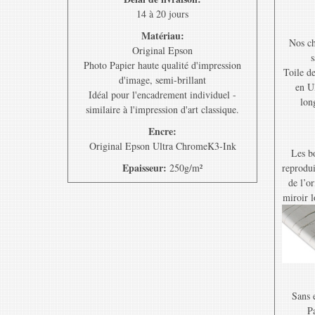
14 à 20 jours
Matériau:
Nos ch
Original Epson
s
Photo Papier haute qualité d'impression
Toile d
d'image, semi-brillant
en U
Idéal pour l'encadrement individuel -
lon
similaire à l'impression d'art classique.
Encre:
Original Epson Ultra ChromeK3-Ink
Les bo
Epaisseur:
250g/m²
reprodui
de l’o
miroir l
Sans e
Pa