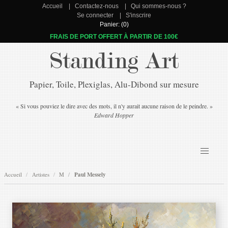
Accueil
Contactez-nous
Qui sommes-nous ?
Se connecter
S'inscrire
Panier: (0)
FRAIS DE PORT OFFERT À PARTIR DE 100€
Standing Art
Papier, Toile, Plexiglas, Alu-Dibond sur mesure
« Si vous pouviez le dire avec des mots, il n'y aurait aucune raison de le peindre. »
Edward Hopper
Accueil
Artistes
M
Paul Messely