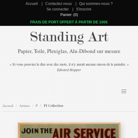
Accueil
Contactez-nous
Qui sommes-nous ?
Se connecter
S'inscrire
Panier: (0)
FRAIS DE PORT OFFERT À PARTIR DE 100€
Standing Art
Papier, Toile, Plexiglas, Alu-Dibond sur mesure
« Si vous pouviez le dire avec des mots, il n'y aurait aucune raison de le peindre. »
Edward Hopper
Accueil
Artistes
P
PI Collection