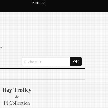
Panier: (0)
er
Bay Trolley
de
PI Collection