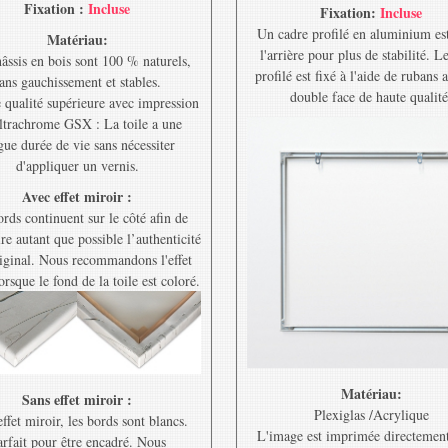
Fixation :
Incluse
Fixation:
Incluse
Un cadre profilé en aluminium est
Matériau:
l'arrière pour plus de stabilité. L
âssis en bois sont 100 % naturels,
profilé est fixé à l'aide de rubans 
ans gauchissement et stables.
double face de haute qualité
e qualité supérieure avec impression
ltrachrome GSX : La toile a une
gue durée de vie sans nécessiter
d'appliquer un vernis.
Avec effet miroir :
rds continuent sur le côté afin de
re autant que possible l’authenticité
riginal. Nous recommandons l'effet
orsque le fond de la toile est coloré.
Matériau:
Sans effet miroir :
Plexiglas /Acrylique
ffet miroir, les bords sont blancs.
L'image est imprimée directement
rfait pour être encadré. Nous