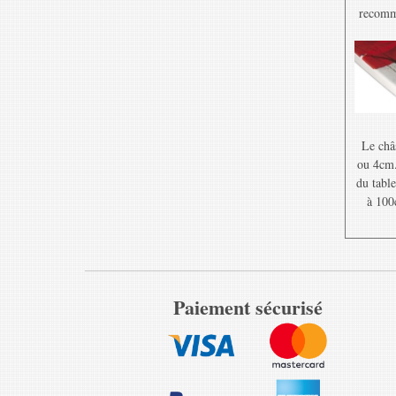
recomma
Le châ
ou 4cm. 
du table
à 100
Paiement sécurisé