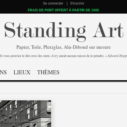
Se connecter
S'inscrire
FRAIS DE PORT OFFERT À PARTIR DE 100€
Standing Art
Papier, Toile, Plexiglas, Alu-Dibond sur mesure
Si vous pouviez le dire avec des mots, il n'y aurait aucune raison de le peindre. »
Edward Hopp
NS
LIEUX
THÈMES