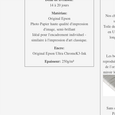
14 à 20 jours
Matériau:
Nos ch
Original Epson
s
Photo Papier haute qualité d'impression
Toile d
d'image, semi-brillant
en U
Idéal pour l'encadrement individuel -
lon
similaire à l'impression d'art classique.
Encre:
Original Epson Ultra ChromeK3-Ink
Les bo
Epaisseur:
250g/m²
reprodui
de l’o
miroir l
Sans e
Pa