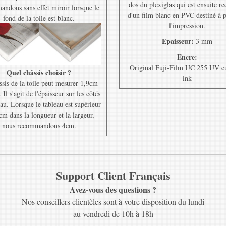
dos du plexiglas qui est ensuite r
ndons sans effet miroir lorsque le
d'un film blanc en PVC destiné à 
fond de la toile est blanc.
l'impression.
Epaisseur:
3 mm
Encre:
Original Fuji-Film UC 255 UV c
Quel châssis choisir ?
ink
ssis de la toile peut mesurer 1,9cm
Il s'agit de l'épaisseur sur les côtés
au. Lorsque le tableau est supérieur
cm dans la longueur et la largeur,
nous recommandons 4cm.
Support Client Français
Avez-vous des questions ?
Nos conseillers clientèles sont à votre disposition du lundi
au vendredi de 10h à 18h