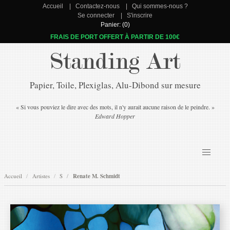
Accueil
Contactez-nous
Qui sommes-nous ?
Se connecter
S'inscrire
Panier: (0)
FRAIS DE PORT OFFERT À PARTIR DE 100€
Standing Art
Papier, Toile, Plexiglas, Alu-Dibond sur mesure
« Si vous pouviez le dire avec des mots, il n'y aurait aucune raison de le peindre. »
Edward Hopper
Accueil
Artistes
S
Renate M. Schmidt