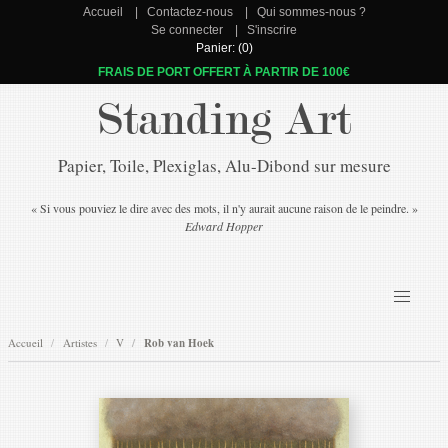
Accueil
Contactez-nous
Qui sommes-nous ?
Se connecter
S'inscrire
Panier: (0)
FRAIS DE PORT OFFERT À PARTIR DE 100€
Standing Art
Papier, Toile, Plexiglas, Alu-Dibond sur mesure
« Si vous pouviez le dire avec des mots, il n'y aurait aucune raison de le peindre. »
Edward Hopper
Accueil
Artistes
V
Rob van Hoek