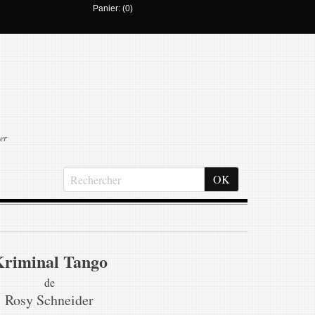
Panier: (0)
er
riminal Tango
de
Rosy Schneider