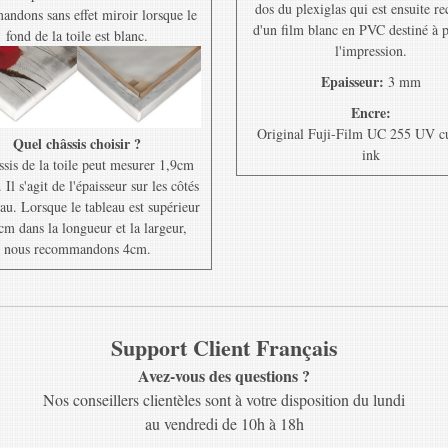
dos du plexiglas qui est ensuite r
ndons sans effet miroir lorsque le
d'un film blanc en PVC destiné à 
fond de la toile est blanc.
l'impression.
Epaisseur:
3 mm
Encre:
Original Fuji-Film UC 255 UV c
Quel châssis choisir ?
ink
ssis de la toile peut mesurer 1,9cm
Il s'agit de l'épaisseur sur les côtés
au. Lorsque le tableau est supérieur
cm dans la longueur et la largeur,
nous recommandons 4cm.
Support Client Français
Avez-vous des questions ?
Nos conseillers clientèles sont à votre disposition du lundi
au vendredi de 10h à 18h