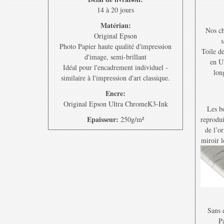
14 à 20 jours
Matériau:
Nos ch
Original Epson
s
Photo Papier haute qualité d'impression
Toile d
d'image, semi-brillant
en U
Idéal pour l'encadrement individuel -
lon
similaire à l'impression d'art classique.
Encre:
Original Epson Ultra ChromeK3-Ink
Les bo
Epaisseur:
250g/m²
reprodui
de l’o
miroir l
Sans e
Pa