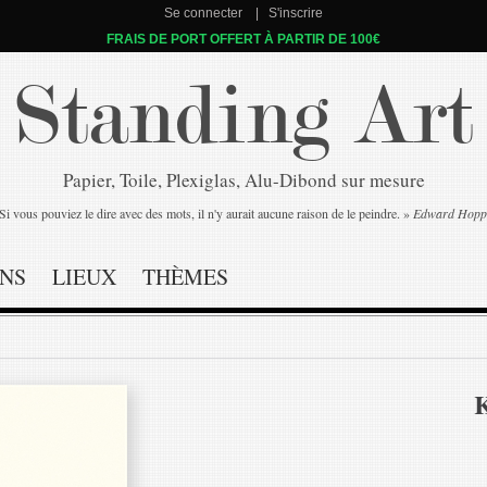
Se connecter
S'inscrire
FRAIS DE PORT OFFERT À PARTIR DE 100€
Standing Art
Papier, Toile, Plexiglas, Alu-Dibond sur mesure
Si vous pouviez le dire avec des mots, il n'y aurait aucune raison de le peindre. »
Edward Hopp
NS
LIEUX
THÈMES
K