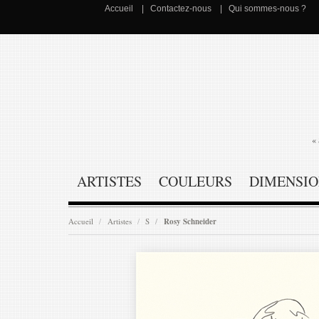
Accueil
Contactez-nous
Qui sommes-nous ?
« 
ARTISTES
COULEURS
DIMENSIO
Accueil
Artistes
S
Rosy Schneider