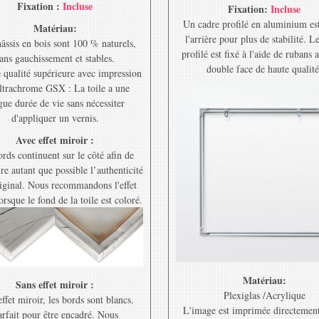
Fixation :
Incluse
Fixation:
Incluse
Un cadre profilé en aluminium est
Matériau:
l'arrière pour plus de stabilité. L
âssis en bois sont 100 % naturels,
profilé est fixé à l'aide de rubans 
ans gauchissement et stables.
double face de haute qualité
e qualité supérieure avec impression
ltrachrome GSX : La toile a une
gue durée de vie sans nécessiter
d'appliquer un vernis.
Avec effet miroir :
rds continuent sur le côté afin de
re autant que possible l’authenticité
riginal. Nous recommandons l'effet
orsque le fond de la toile est coloré.
Matériau:
Sans effet miroir :
Plexiglas /Acrylique
ffet miroir, les bords sont blancs.
L'image est imprimée directement
rfait pour être encadré. Nous