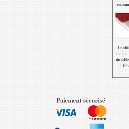
recomma
Le châ
ou 4cm. 
du table
à 100
Paiement sécurisé